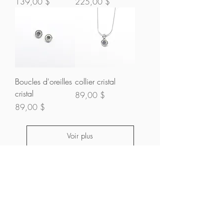
Prix
Prix
139,00 $
225,00 $
Boucles d'oreilles
collier cristal
cristal
Prix
89,00 $
Prix
89,00 $
Voir plus
Inscrivez-vous à notre
infolettre*