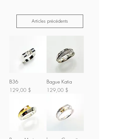
Articles précédents
B36
Bague Katia
Prix
Prix
129,00 $
129,00 $