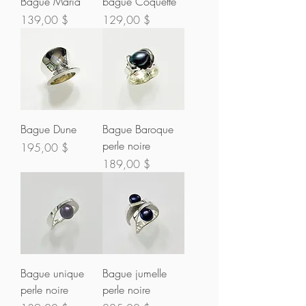
Bague Maria
bague Coquette
Prix
Prix
139,00 $
129,00 $
Bague Dune
Bague Baroque
perle noire
Prix
195,00 $
Prix
189,00 $
Bague unique
Bague jumelle
perle noire
perle noire