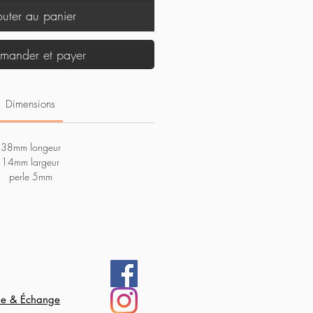
outer au panier
ander et payer
Dimensions
38mm longeur
14mm largeur
perle 5mm
ie & Échange