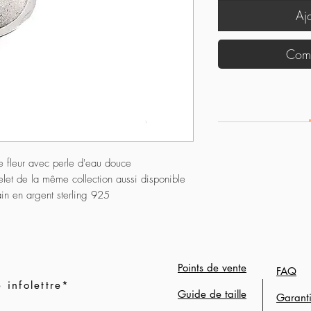
Aj
Comm
e fleur avec perle d'eau douce
elet de la même collection aussi disponible
ain en argent sterling 925
Points de vente
FAQ
nfolettre*
Guide de taille
Garant