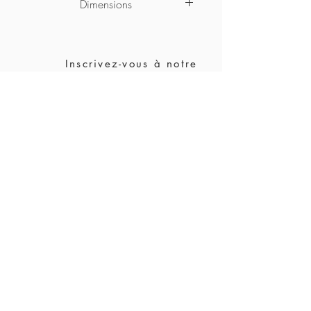
Dimensions
50mm longueur
23mm largeur
Inscrivez-vous à notre
infolettre*
S'abonner
Points de vente
FAQ
Guide de taille
Garantie &