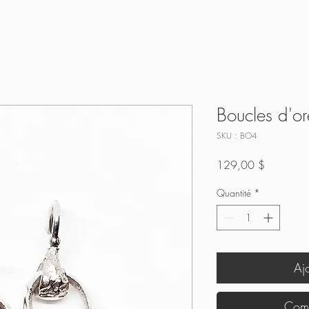
Boucles d'ore
SKU : BO4
Prix
129,00 $
Quantité
*
Aj
Comm