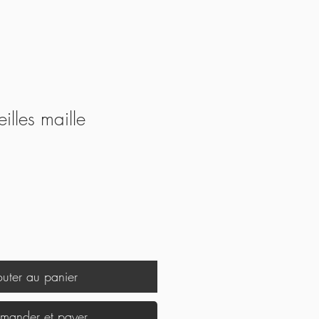
illes maille
outer au panier
ander et payer