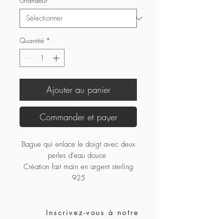
Grandeur
*
Quantité
*
Ajouter au panier
Commander et payer
Bague qui enlace le doigt avec deux
perles d'eau douce
Création fait main en argent sterling
925
Inscrivez-vous à notre