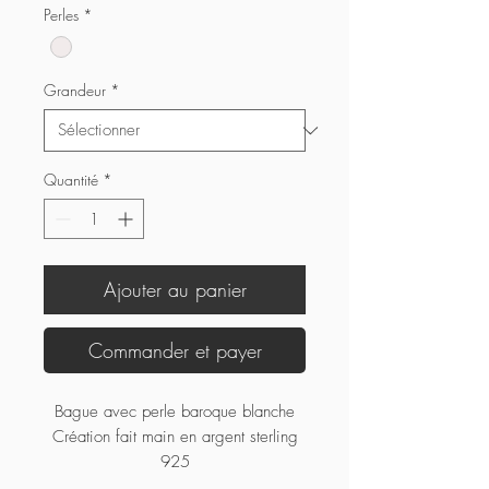
Perles
*
Grandeur
*
Quantité
*
Ajouter au panier
Commander et payer
Bague avec perle baroque blanche
Création fait main en argent sterling
925